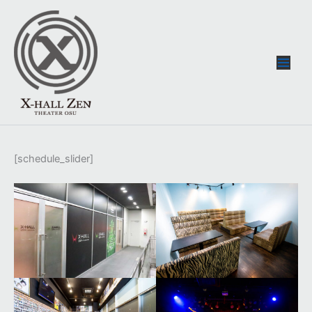
内
容
を
ス
キ
ッ
プ
[schedule_slider]