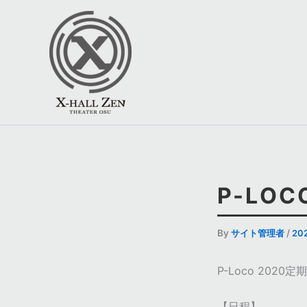
内
容
を
ス
キ
ッ
プ
P-LOC
By
サイト管理者
/
20
P-Loco 2020定期
【日程】