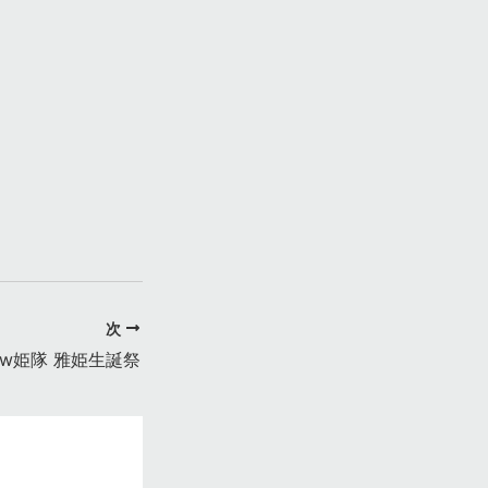
次
ow姫隊 雅姫生誕祭