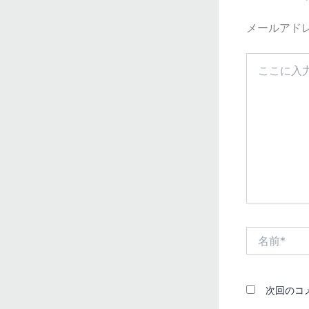
メールアド
こ
こ
に
入
力…
名
前
*
次回のコ