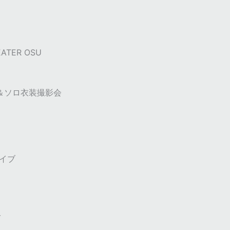
EATER OSU
＆ソロ衣装撮影会
ライブ
販