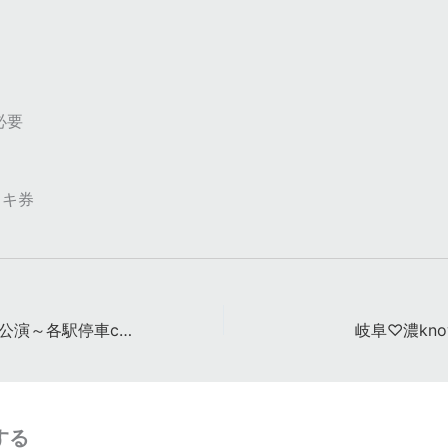
必要
ェキ券
Chu-Z名古屋定期公演～各駅停車chu～ バレンタインデー スペシャル
岐阜♡濃kn
する