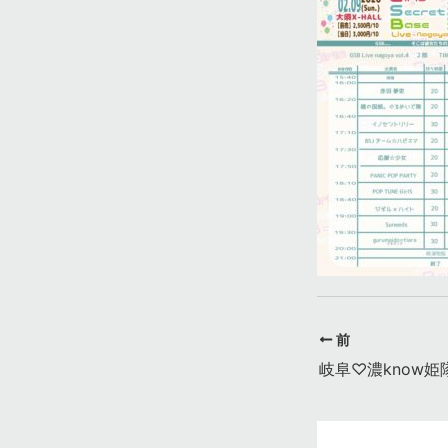
前
岐阜♡濃know姫