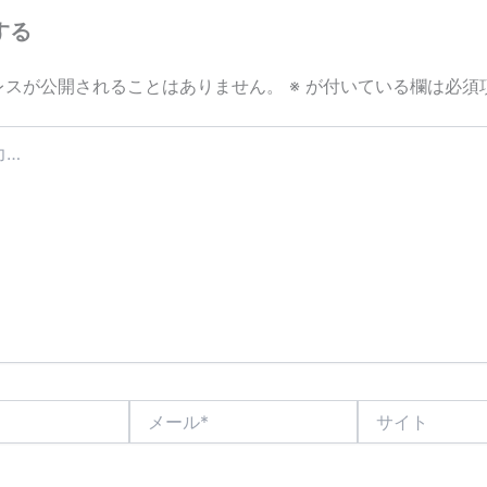
する
レスが公開されることはありません。
※
が付いている欄は必須
メ
サ
ー
イ
ル
ト
*