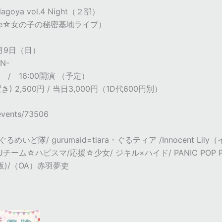
agoya vol.4 Night（２部）
et Base☆女の子の秘密基地ライブ）
月9日（日）
N-
場 / 16:00開演 （予定）
 2,500円 / 当日3,000円（1D代600円別）
/events/73506
いど隊/ gurumaid=tiara・ぐるティア /Innocent Lil
BSJチーム☆ハピスマ/応援☆少女/ ジキル×ハイド/ PANIC POP PA
(大阪)/（OA）赤羽夢吏