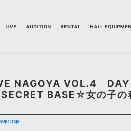
LIVE
AUDITION
RENTAL
HALL EQUIPME
IVE NAGOYA VOL.4 D
LS SECRET BASE☆女の子
）
20年2月3日