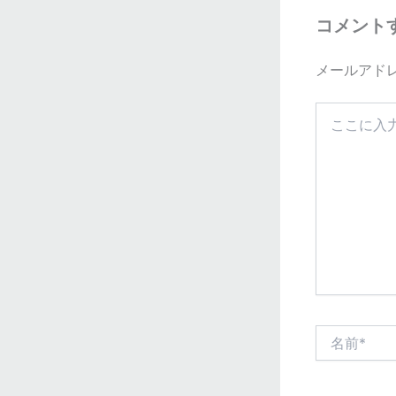
コメント
メールアド
こ
こ
に
入
力…
名
前
*