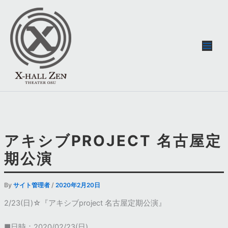
内
容
を
ス
キ
ッ
プ
アキシブPROJECT 名古屋定
期公演
By
/
サイト管理者
2020年2月20日
2/23(日)☆『アキシブproject 名古屋定期公演』
■日時：2020/02/23(日)