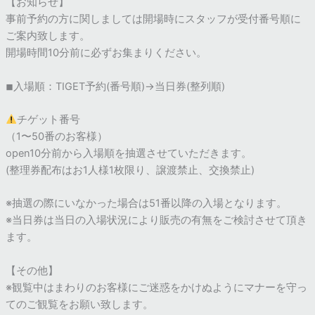
【お知らせ】
事前予約の方に関しましては開場時にスタッフが受付番号順に
ご案内致します。
開場時間10分前に必ずお集まりください。
◾︎入場順：TIGET予約(番号順)→当日券(整列順)
チゲット番号
（1〜50番のお客様）
open10分前から入場順を抽選させていただきます。
(整理券配布はお1人様1枚限り、譲渡禁止、交換禁止)
※抽選の際にいなかった場合は51番以降の入場となります。
※当日券は当日の入場状況により販売の有無をご検討させて頂き
ます。
【その他】
※観覧中はまわりのお客様にご迷惑をかけぬようにマナーを守っ
てのご観覧をお願い致します。