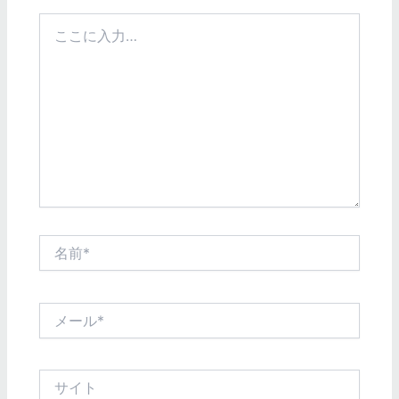
こ
こ
に
入
力…
名
前
*
メ
ー
ル
*
サ
イ