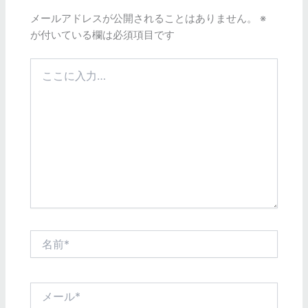
メールアドレスが公開されることはありません。
※
が付いている欄は必須項目です
こ
こ
に
入
力…
名
前
*
メ
ー