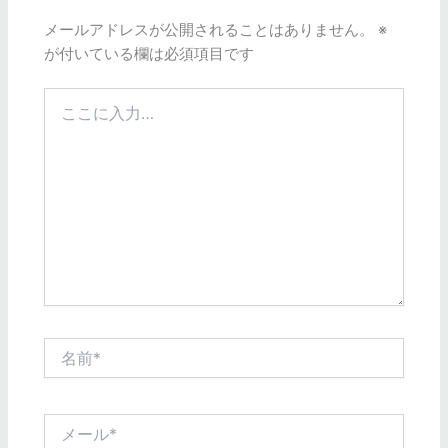
メールアドレスが公開されることはありません。
※
が付いている欄は必須項目です
こ
こ
に
入
力…
名
前
*
メ
ー