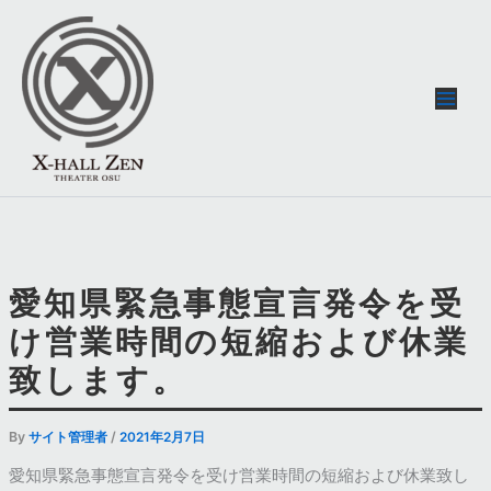
内
容
を
ス
キ
ッ
プ
愛知県緊急事態宣言発令を受
け営業時間の短縮および休業
致します。
By
/
サイト管理者
2021年2月7日
愛知県緊急事態宣言発令を受け営業時間の短縮および休業致し