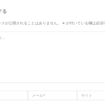
する
レスが公開されることはありません。
※
が付いている欄は必須
メ
サ
ー
イ
ル
ト