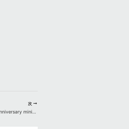
次
RYOSUKE HAGI Anniversary mini Live “XXX” Secret