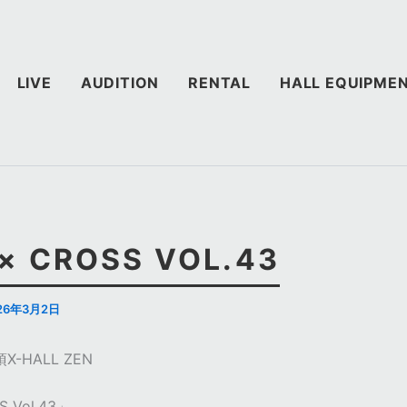
LIVE
AUDITION
RENTAL
HALL EQUIPME
 × CROSS VOL.43
26年3月2日
-HALL ZEN
S Vol.43」