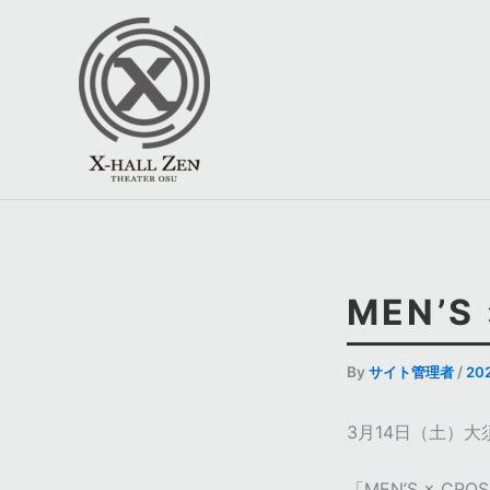
内
容
を
ス
キ
ッ
プ
MEN’S
By
サイト管理者
/
20
3月14日（土）大須X
「MEN’S × CROS