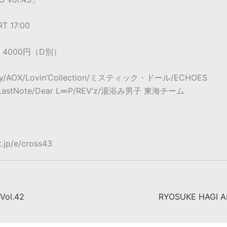
T 17:00
日 4000円（D別）
cy/AOX/Lovin’Collection/ミスティック・ドール/ECHOES
/LastNote/Dear L∞P/REV’z/湯浴み男子 東海チーム
t.jp/e/cross43
Vol.42