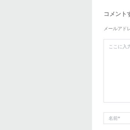
コメント
メールアド
こ
こ
に
入
力…
名
前
*