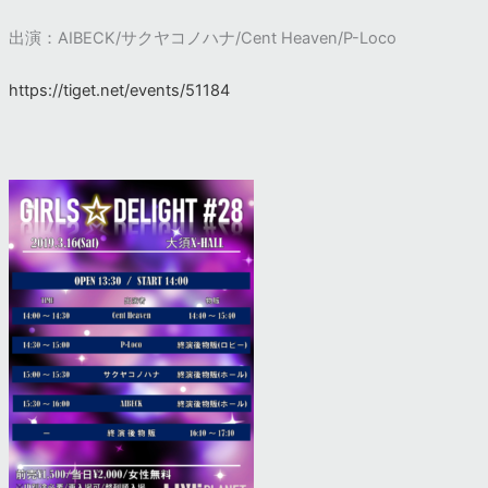
出演：AIBECK/サクヤコノハナ/Cent Heaven/P-Loco
https://tiget.net/events/51184