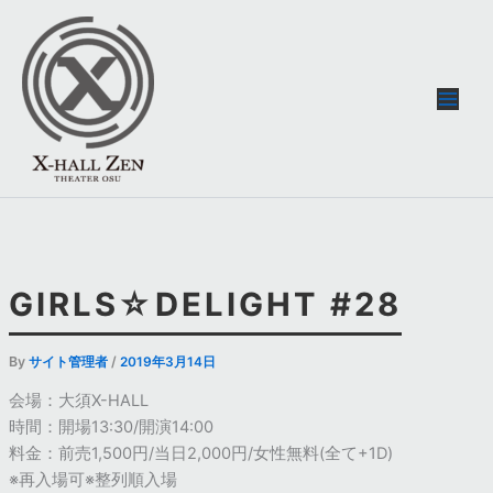
内
容
を
ス
キ
ッ
プ
GIRLS☆DELIGHT #28
By
/
サイト管理者
2019年3月14日
会場：大須X-HALL
時間：開場13:30/開演14:00
料金：前売1,500円/当日2,000円/女性無料(全て+1D)
※再入場可※整列順入場