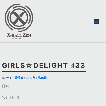
内
容
を
ス
キ
ッ
プ
GIRLS☆DELIGHT ♯33
By
/
サイト管理者
2019年4月30日
日時
5月5日(日)