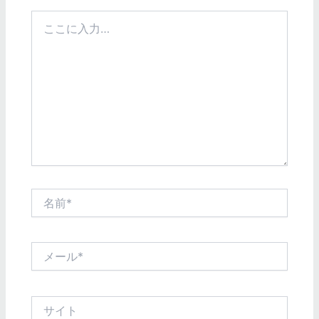
こ
こ
に
入
力…
名
前
*
メ
ー
ル
*
サ
イ