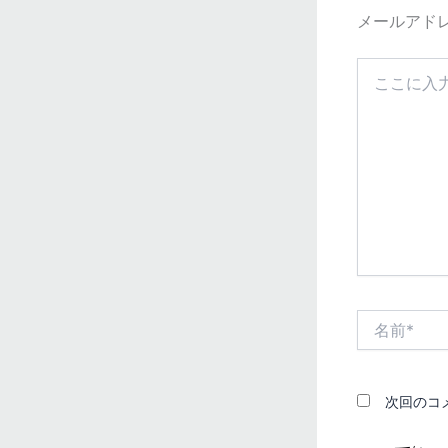
メールアド
こ
こ
に
入
力…
名
前
*
次回のコ