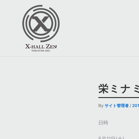
内
容
を
ス
キ
ッ
プ
栄ミナミ
By
サイト管理者
/
20
日時
5月11日(土)