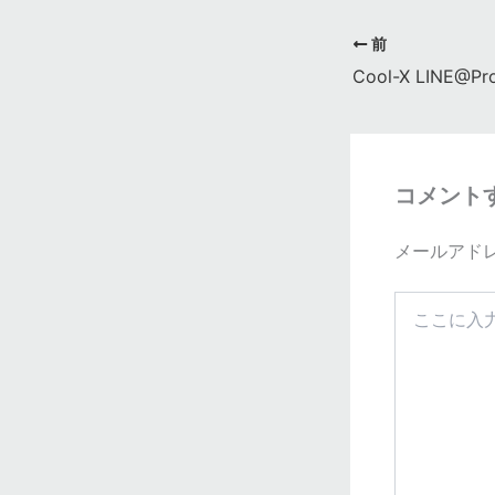
前
コメント
メールアド
こ
こ
に
入
力…