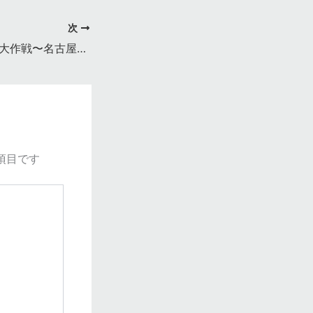
次
戦極主催 アニマル大作戦〜名古屋編〜
項目です