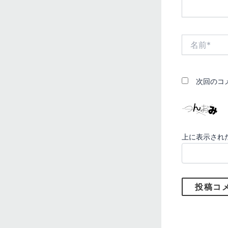
名
前
*
次回のコ
上に表示され