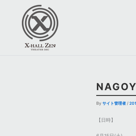
内
容
を
ス
キ
ッ
プ
NAGOY
By
サイト管理者
/
20
【日時】
6月15日(土)