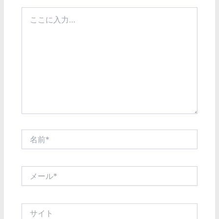
こ
こ
に
入
力…
名
前
*
メ
ー
ル
*
サ
イ