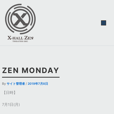
内
容
を
ス
キ
ッ
プ
ZEN MONDAY
By
/
サイト管理者
2019年7月8日
【日時】
7月1日(月)