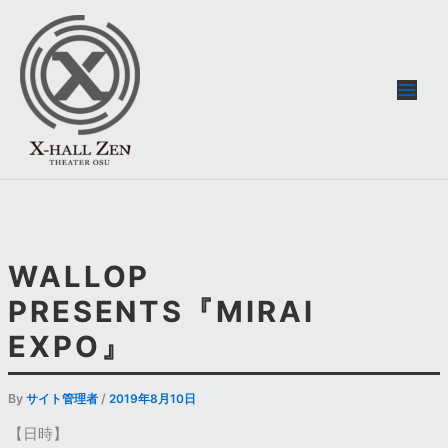
内
容
を
ス
キ
ッ
プ
WALLOP
PRESENTS『MIRAI
EXPO』
By
/
サイト管理者
2019年8月10日
【日時】