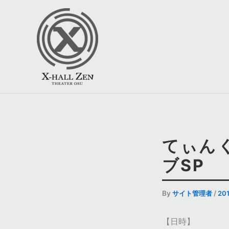
内
容
を
ス
キ
ッ
プ
てぃんく
ブSP
By
サイト管理者
/
20
【日時】