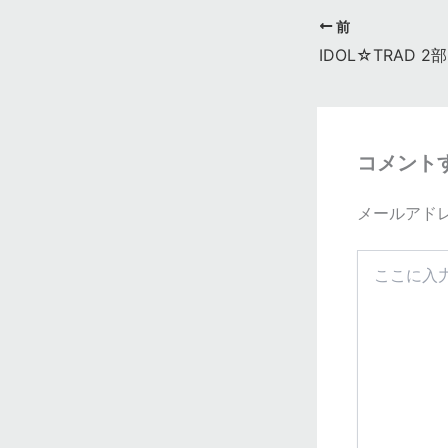
前
IDOL☆TRAD 2部
コメント
メールアド
こ
こ
に
入
力…