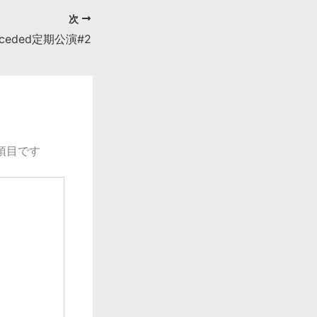
次
eceded定期公演#2
項目です