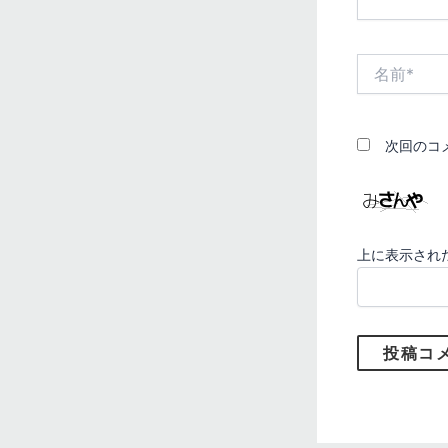
名
前
*
次回のコ
上に表示され