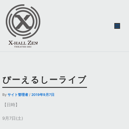
内
容
を
ス
キ
ッ
プ
ぴーえるしーライブ
By
/
サイト管理者
2019年9月7日
【日時】
9月7日(土)