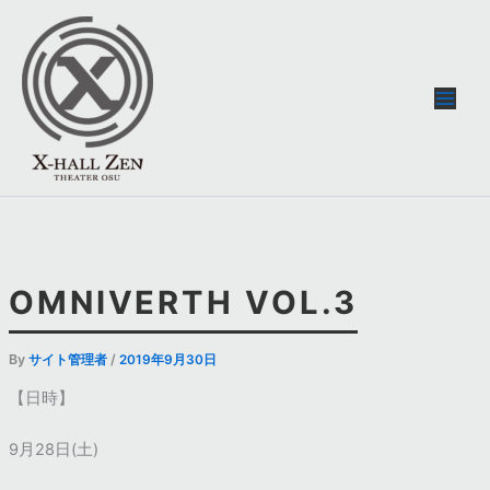
内
容
を
ス
キ
ッ
プ
OMNIVERTH VOL.3
By
/
サイト管理者
2019年9月30日
【日時】
9月28日(土)