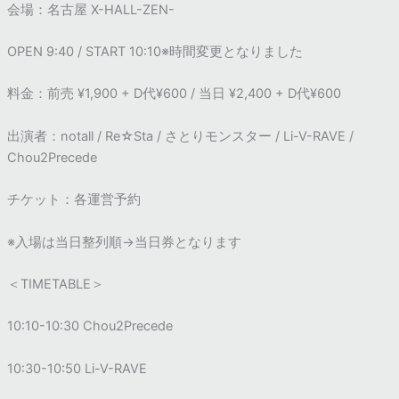
会場：名古屋
X-HALL-ZEN-
OPEN 9:40 / START 10:10
※
時間変更となりました
料金：前売
¥1
,
900 + D
代
¥600 /
当日
¥2
,
400 + D
代
¥600
出演者：
notall / Re
☆
Sta /
さとりモンスター
/ Li-V-RAVE /
Chou2Precede
チケット：各運営予約
※
入場は当日整列順
→
当日券となります
＜
TIMETABLE
＞
10:10-10:30 Chou2Precede
10:30-10:50 Li-V-RAVE