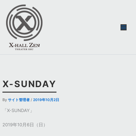
内
容
を
ス
キ
ッ
プ
X-SUNDAY
By
/
サイト管理者
2019年10月2日
「
X-SUNDAY
」
2019
年
10
月
6
日（日）