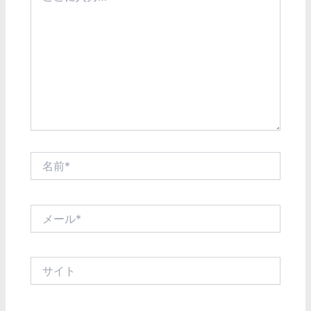
に
入
力…
名
前
*
メ
ー
ル
*
サ
イ
ト