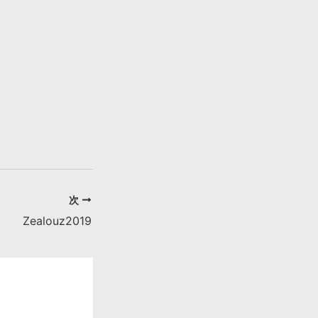
次
Zealouz2019