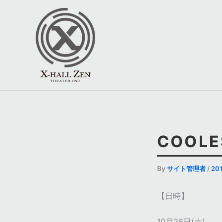
内
容
を
ス
キ
ッ
プ
COOLES
By
サイト管理者
/
20
【日時】
10月26日(土)