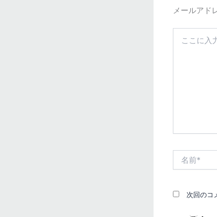
メールアド
こ
こ
に
入
力…
名
前
*
次回のコ